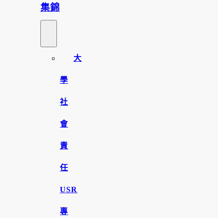
集錦
大
學
社
會
責
任
USR
專