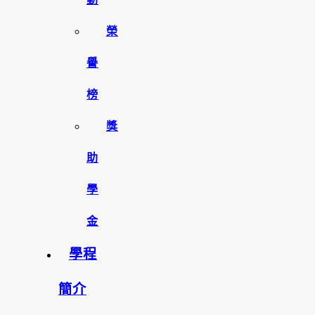
榮
譽
榜
獎
助
學
金
學程
簡介