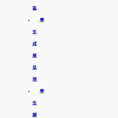
區
學
生
成
果
呈
現
學
生
課