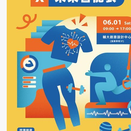
學
金
學程簡
介
師資陣
容
課程資
訊
招生資
訊
成果發
表
活動集
錦
大