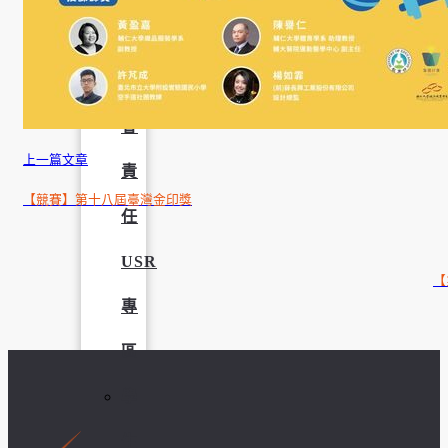
學
社
會
上一篇文章
責
【競賽】第十八屆臺灣金印獎
任
USR
【
專
區
學
生