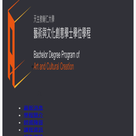
成
果
呈
現
學
生
課
外
最新消息
學程簡介
活
師資陣容
課程資訊
動