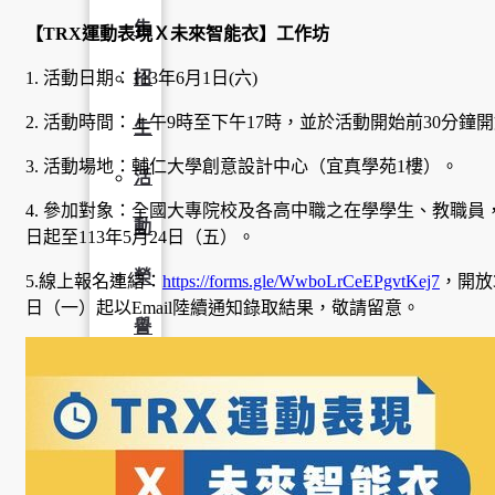
告
【TRX運動表現Ｘ未來智能衣】工作坊
1. 活動日期：113年6月1日(六)
招
2. 活動時間：上午9時至下午17時，並於活動開始前30分鐘
生
3. 活動場地：輔仁大學創意設計中心（宜真學苑1樓）。
活
4. 參加對象：全國大專院校及各高中職之在學學生、教職
動
日起至113年5月24日（五）。
榮
5.線上報名連結：
https://forms.gle/WwboLrCeEPgvtKej7
，開放
日（一）起以Email陸續通知錄取結果，敬請留意。
譽
榜
獎
助