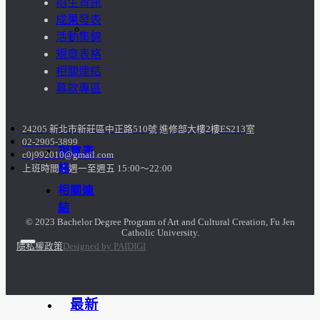
招生資訊
成果發表
訪
活動集錦
規章表格
談
相關連結
募款專區
照
片
24205 新北市新莊區中正路510號 進修部大樓2樓ES213室
02-2905-3899
規章表
c0j992010@gmail.com
格
上班時間：週一至週五 15:00～22:00
相關連
結
© 2023 Bachelor Degree Program of Art and Cultural Creation, Fu Jen
Catholic University.
隱私權政策
Designed by PAIDIGI
最新