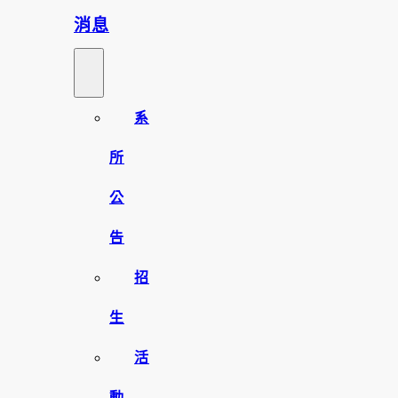
消息
系
所
公
告
招
生
活
動