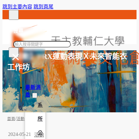
跳到主要內容
跳到頁尾
搜尋
搜
×
尋
【活動】TRX運動表現Ｘ未來智能衣
工作坊
最新消
息
系
/
所
首頁
活動
公
2024-05-21
活動