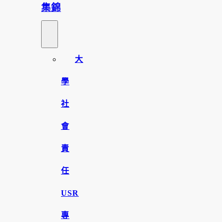
集錦
大
學
社
會
責
任
USR
專