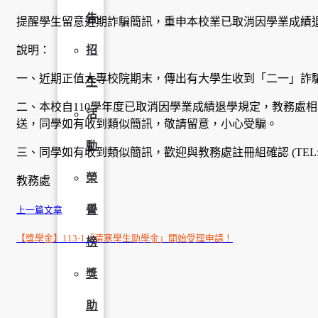
告
提醒學生留意近期詐騙簡訊，重申本校業已取消因學業成績
說明：
招
一、近期正值大專校院期末，傳出有大學生收到「二一」詐
生
二、本校自110學年度已取消因學業成績退學規定，教務處
活
送，同學如有收到類似簡訊，敬請留意，小心受騙。
動
三、同學如有收到類似簡訊，歡迎與教務處註冊組確認 (TEL: 2905-30
榮
教務處
譽
上一篇文章
【獎學金】113-1「清寒學生助學金」開始受理申請！
榜
獎
助