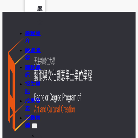
學
金
學程簡
介
師資陣
容
課程資
訊
招生資
訊
成果發
表
活動集
錦
大