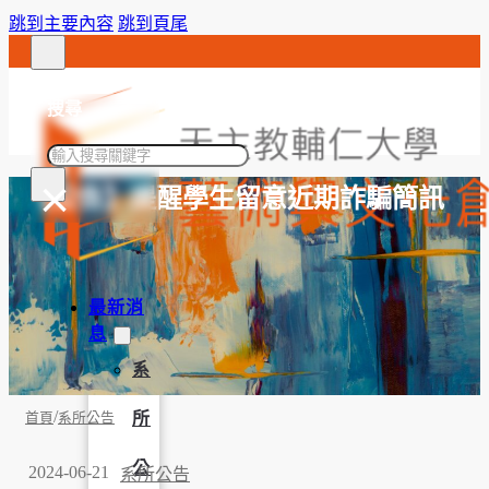
跳到主要內容
跳到頁尾
搜尋
搜
×
尋
【公告】提醒學生留意近期詐騙簡訊
最新消
息
系
/
所
首頁
系所公告
公
2024-06-21
系所公告