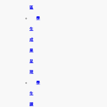
區
學
生
成
果
呈
現
學
生
課