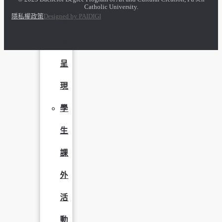
Catholic University.
隱私權政策
Designed by PAIDIGI
成
果
呈
現
學
生
課
外
活
動