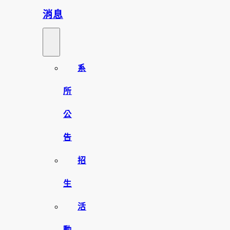
消息
系
所
公
告
招
生
活
動