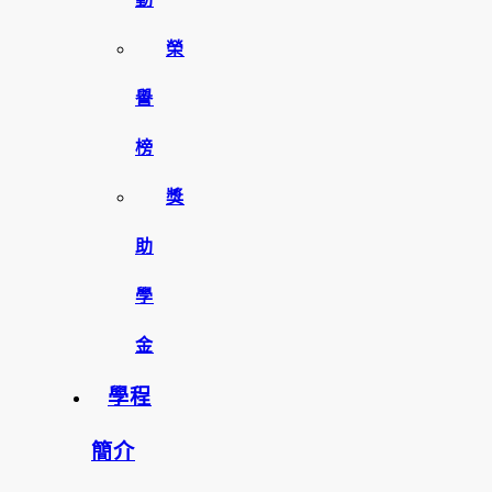
榮
譽
榜
獎
助
學
金
學程
簡介