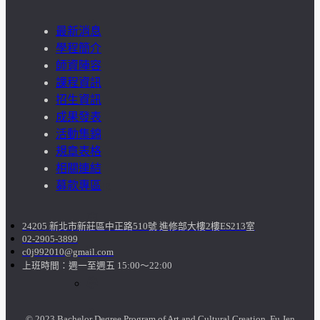
學
最新消息
學程簡介
社
師資陣容
課程資訊
會
招生資訊
成果發表
責
活動集錦
規章表格
任
相關連結
募款專區
USR
專
24205 新北市新莊區中正路510號 進修部大樓2樓ES213室
02-2905-3899
區
c0j992010@gmail.com
上班時間：週一至週五 15:00～22:00
學
生
© 2023 Bachelor Degree Program of Art and Cultural Creation, Fu Jen