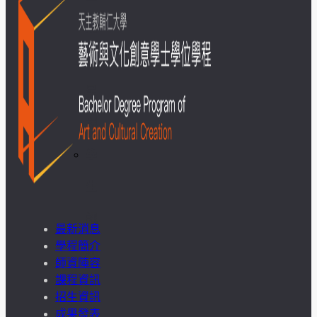
成
果
呈
現
學
生
課
最新消息
學程簡介
外
師資陣容
課程資訊
活
招生資訊
動
成果發表