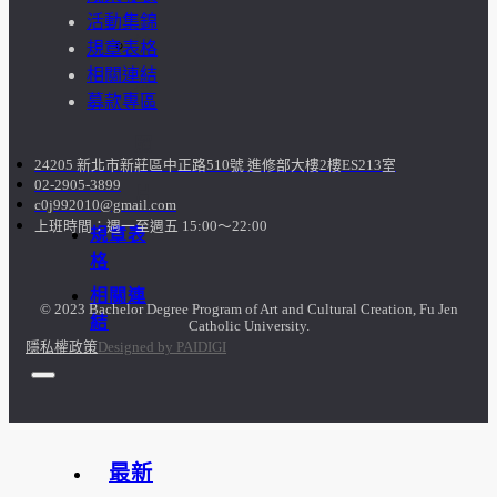
活動集錦
訪
規章表格
相關連結
談
募款專區
照
24205 新北市新莊區中正路510號 進修部大樓2樓ES213室
02-2905-3899
片
c0j992010@gmail.com
上班時間：週一至週五 15:00～22:00
規章表
格
相關連
© 2023 Bachelor Degree Program of Art and Cultural Creation, Fu Jen
結
Catholic University.
隱私權政策
Designed by PAIDIGI
最新