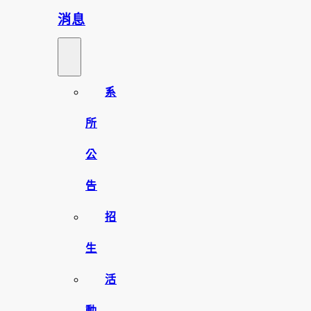
消息
系
所
公
告
招
生
活
動