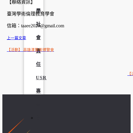
【聯絡資訊】
學
臺灣學術倫理教育學會
社
信箱：taaee2020@gmail.com
會
上一篇文章
【活動】 高雄漾藝術博覽會
責
任
【
USR
專
區
學
生