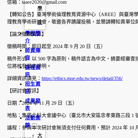
信箱：taaee2020@gmail.com
學
【轉知公告】臺灣學術倫理教育資源中心（AREE）與臺灣學
理教育學術研討會，敬邀各界踴躍投稿，並懇請轉知貴單位
金
學程簡
【論文徵稿資訊】
介
徵稿時間：即日起至 2024 年 9 月 20 日（五）
師資陣
容
稿件形式：以 500 字為原則，稿件語言為中文，摘要經審
位將核發發表證明。
課程資
訊
詳細資訊請見：
https://ethics.moe.edu.tw/news/detail/356/
招生資
【研討會資訊】
訊
成果發
日期：2024 年 11 月 29 日（五）
表
地點：集思北科大會議中心（臺北市大安區忠孝東路三段 1 號
活動集
錦
議程：參與本次研討會無須支付任何費用，預計 2024 年 
大