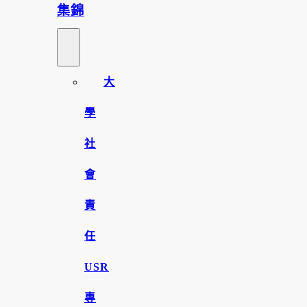
集錦
大
學
社
會
責
任
USR
專