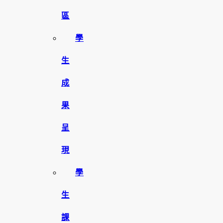
區
學
生
成
果
呈
現
學
生
課