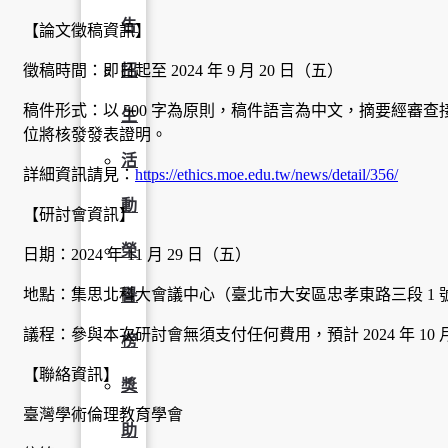
告
【論文徵稿資訊】
徵稿時間：即日起至 2024 年 9 月 20 日（五）
招
稿件形式：以 500 字為原則，稿件語言為中文，摘要經審
生
位將核發發表證明。
活
詳細資訊請見：
https://ethics.moe.edu.tw/news/detail/356/
動
【研討會資訊】
榮
日期：2024 年 11 月 29 日（五）
地點：集思北科大會議中心（臺北市大安區忠孝東路三段 1 號
譽
議程：參與本次研討會無須支付任何費用，預計 2024 年 
榜
【聯絡資訊】
獎
臺灣學術倫理教育學會
助