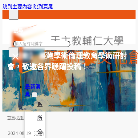
跳到主要內容
跳到頁尾
搜尋
搜
×
尋
【活動】 臺灣學術倫理教育學術研討
會，敬邀各界踴躍投稿！
最新消
息
系
/
所
首頁
活動
公
2024-08-19
活動