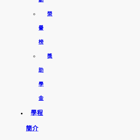
榮
譽
榜
獎
助
學
金
學程
簡介