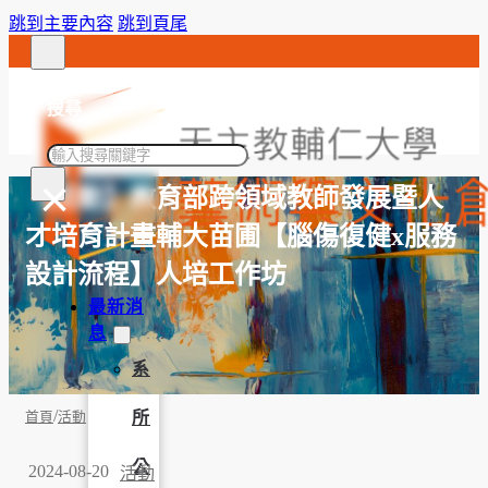
跳到主要內容
跳到頁尾
搜尋
搜
×
尋
【活動】教育部跨領域教師發展暨人
才培育計畫輔大苗圃【腦傷復健x服務
設計流程】人培工作坊
最新消
息
系
/
所
首頁
活動
公
2024-08-20
活動