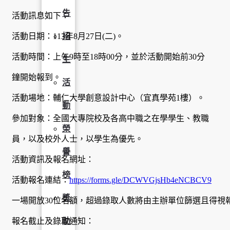
告
活動訊息如下：
活動日期：113年8月27日(二)。
招
活動時間：上午9時至18時00分，並於活動開始前30分
生
鐘開始報到。
活
活動場地：輔仁大學創意設計中心（宜真學苑1樓）。
動
參加對象：全國大專院校及各高中職之在學學生、教職
榮
員，以及校外人士，以學生為優先。
譽
活動資訊及報名網址：
榜
活動報名連結：
https://forms.gle/DCWVGjsHb4eNCBCV9
獎
一場開放30位名額，超過錄取人數將由主辦單位篩選且得視
報名截止及錄取通知：
助