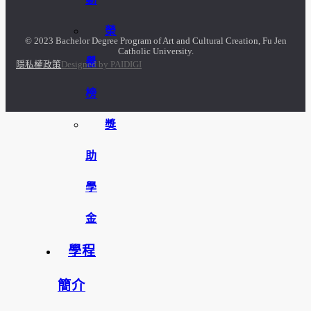
榮
© 2023 Bachelor Degree Program of Art and Cultural Creation, Fu Jen
Catholic University.
譽
隱私權政策
Designed by PAIDIGI
榜
獎
助
學
金
學程
簡介