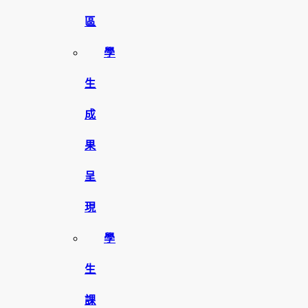
區
學
生
成
果
呈
現
學
生
課