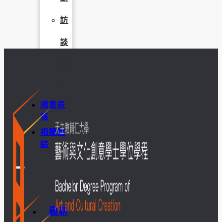
訪
談
照
片
規章表
格
相關連
結
最新