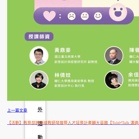
成
果
呈
現
學
生
課
外
上一篇文章
【活動】教育部跨領域教師發展暨人才培育計畫輔大苗圃【Told≠Talk 
活
動