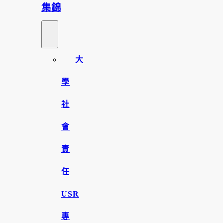
集錦
大
學
社
會
責
任
USR
專