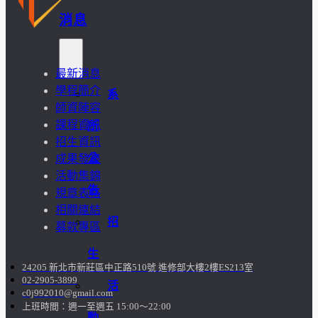
消息
最新消息
學程簡介
系
師資陣容
課程資訊
所
招生資訊
公
成果發表
活動集錦
告
規章表格
相關連結
招
募款專區
生
24205 新北市新莊區中正路510號 進修部大樓2樓ES213室
02-2905-3899
活
c0j992010@gmail.com
上班時間：週一至週五 15:00～22:00
動