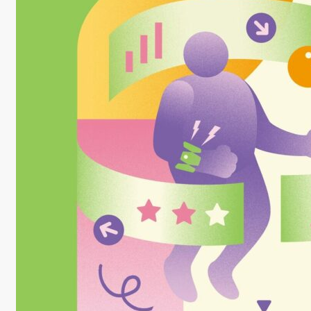
學
社
會
責
任
USR
專
區
學
生