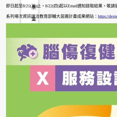
即日起至8/21(三)止，8/22(四)起以Email通知錄取結果，敬
學
系列場次資訊請洽教育部輔大苗圃計畫成果網站：
https://des
金
學程簡
介
師資陣
容
課程資
訊
招生資
訊
成果發
表
活動集
錦
大