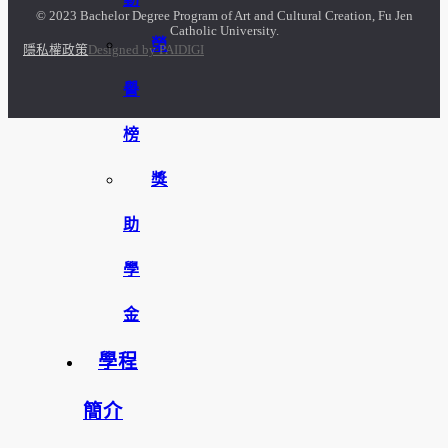
© 2023 Bachelor Degree Program of Art and Cultural Creation, Fu Jen
Catholic University.
榮
隱私權政策
Designed by PAIDIGI
譽
榜
獎
助
學
金
學程
簡介