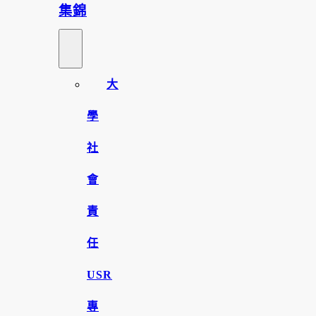
集錦
大
學
社
會
責
任
USR
專