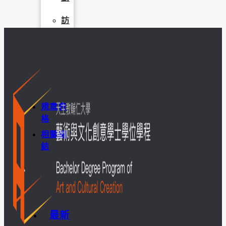
訪
談
照
片
規章表
格
相關連
結
最新