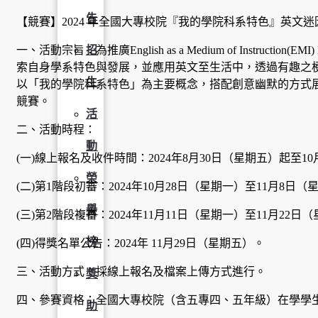
告
【競賽】2024 年全國大專校院『我的學院科系特色』英文
一、活動宗旨：為推廣English as a Medium of Instruct
招
索自身學系特色與發展，並應用英文至生活中，透過有趣之梗圖設
生
以「我的學院科系特色」為主要概念，搭配創意幽默的方式
競賽。
活
二、活動時程：
動
(一)線上報名及收件時間：2024年8月30日（星期五）起至1
榮
(二)第1階段初審：2024年10月28日（星期一）至11月8日
譽
(三)第2階段複審：2024年11月11日（星期一）至11月22日
榜
(四)得獎名單公告：2024年 11月29日（星期五）。
三、活動方式：採線上報名及檔案上傳方式進行。
獎
四、參賽資格：全國大專校院（含五專四、五年級）在學學
助