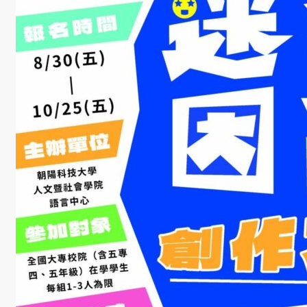
學
社
會
責
任
USR
專
區
學
生