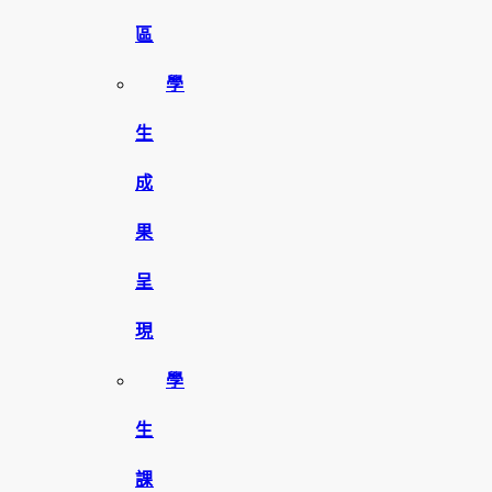
區
學
生
成
果
呈
現
學
生
課