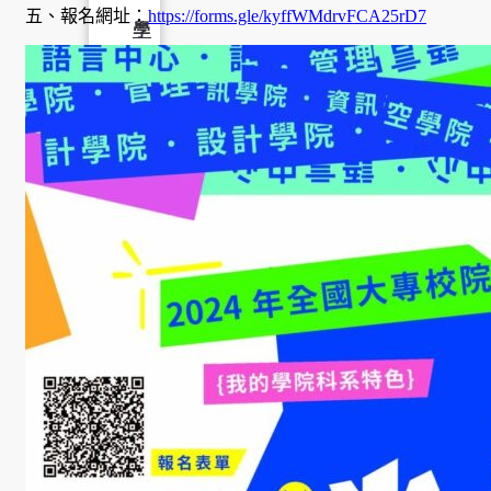
五、報名網址：
https://forms.gle/kyffWMdrvFCA25rD7
學
金
學程簡
介
師資陣
容
課程資
訊
招生資
訊
成果發
表
活動集
錦
大