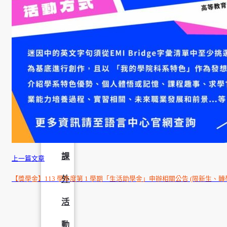
成
果
呈
現
學
生
課
上一篇文章
外
【獎學金】113 學年度第 1 學期「生活助學金」申辦相關公告 (限新生、轉
活
動