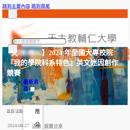
跳到主要內容
跳到頁尾
搜尋
搜
×
尋
【活動轉知】2024 年全國大專校院
『我的學院科系特色』英文迷因創作
競賽
最新消
息
系
/
所
首頁
活動
公
2024-08-27
活動
競賽分享