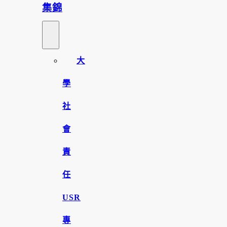
集錦
大
學
社
會
責
任
USR
專