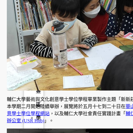
學
社
會
責
任
USR
專
輔仁大學藝術與文化創意學士學位學程畢業製作主題「新新
區
本學期二月開始陸續舉辦，展覽將於五月十七到二十日在
華
意學士學位學程網站
，以及輔仁大學社會責任實踐計畫「
輔
學
辦公室 (USR Hub)
」。
生