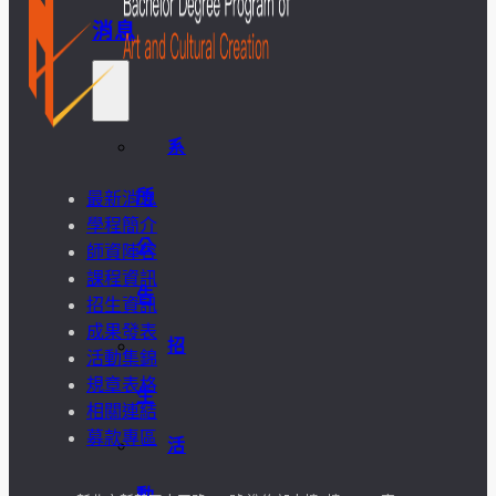
消息
系
所
最新消息
學程簡介
公
師資陣容
課程資訊
告
招生資訊
成果發表
招
活動集錦
規章表格
生
相關連結
募款專區
活
動