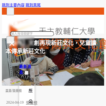
跳到主要內容
跳到頁尾
搜尋
搜
×
尋
【系所】文創再現新莊文化，兒童讀
本傳承新莊文化
最新消
息
系
/
所
首頁
榮譽榜
公
2024-04-19
榮譽榜