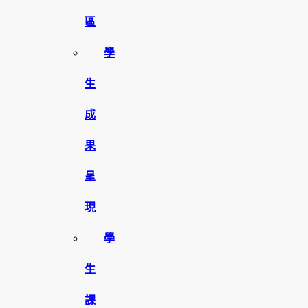
區
學
生
成
果
呈
現
學
生
課