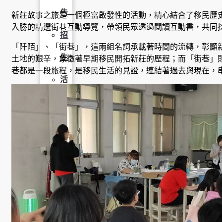
告
新莊故事之旅是一個極富啟發性的活動，精心結合了移民歷
入勝的精選街巷互動導覽，帶領民眾透過閱讀互動書，共同
招
「阡陌」、「街巷」，這兩組名詞承載著時間的流轉，彰顯
生
土地的艱辛，象徵著早期移民開拓新莊的歷程；而「街巷」
巷都是一段旅程，是移民生活的見證，連結著過去與現在，
活
動
榮
譽
榜
獎
助