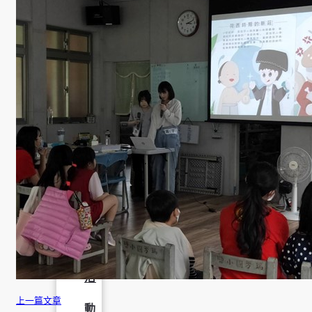
成
果
呈
現
學
生
課
外
活
上一篇文章
動