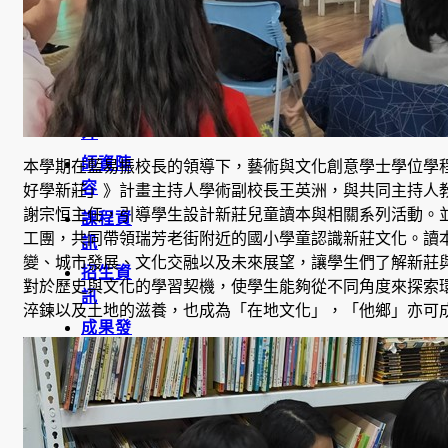
學
金
學程簡
介
師資陣
本學期在藍易振校長的領導下，藝術與文化創意學士學位學
容
好學新莊」》計畫主持人學術副校長王英洲，與共同主持人
謝宗恒主任，引導學生設計新莊兒童讀本與相關系列活動。
課程資
工團，共同帶領瑞芳老街附近的國小學童認識新莊文化。讀
訊
變、城市發展、文化交融以及未來展望，讓學生們了解新莊
招生資
對於歷史與文化的學習契機，使學生能夠從不同角度來探索
訊
淬鍊以及土地的滋養，也成為「在地文化」，「他鄉」亦可
成果發
表
活動集
錦
大