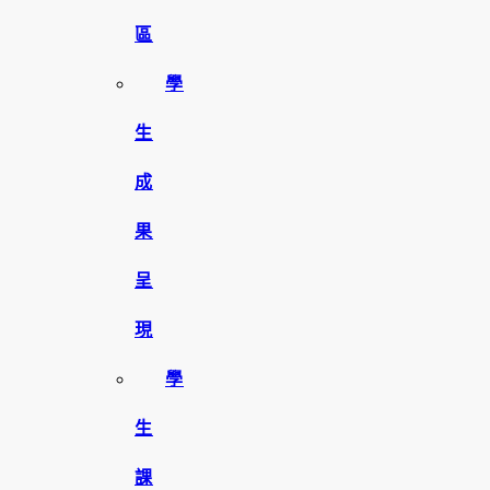
區
學
生
成
果
呈
現
學
生
課