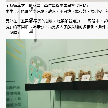
▲藝術與文化創意學士學位學程畢業展覽《日拾》
成
學生：巫佩珊、李玨琳、韓冰、王晨煒、羅心妤、陳俐安、
果
另外在「五菜脯-陽光的滋味，吃菜脯就知道！」專題中，
脯」的不同形式及年份，讓更多人了解菜脯的多樣化。此外
呈
「菜脯」！
現
學
生
課
外
活
動