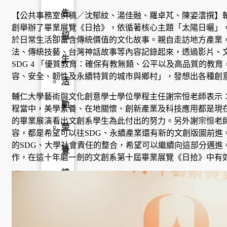
告
【公共事務室供稿／沈郁紋、湯佳融、羅卓芃、陳姿澐撰】
創舉辦了畢業展覽《日拾》，依循著核心主題「太陽日曬」
招
於日常生活卻富含傳統價值的文化故事。親自走訪地方產業
法、傳統技藝、台灣神話故事等內容記錄起來，透過影片、
生
SDG 4 「優質教育：確保有教無類、公平以及高品質的教育，
容、安全、韌性及永續特質的城市與鄉村」，發想出各種創
活
輔仁大學藝術與文化創意學士學位學程主任謝宗恒老師表示：
動
程當中，美學素養、在地關懷、創新產業及科技應用都是現
的畢業展演看出文創系學生為此付出的努力。另外謝宗恒老
榮
容，都是希望可以往SDG、永續產業還有新的文創版圖前進
的SDG、大學社會責任的整合，希望可以繼續向這部分邁進
譽
作，在這十年磨一劍的文創系第十屆畢業展覽《日拾》中有
榜
獎
助