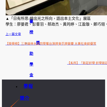
榮
▲「日有所思-繪出光之所向，語出本土文化」展區
譽
學生：廖晏君、彭薈羽、蔡政杰、黃荺婷、江盈璇、鄭巧翎
榜
上一篇文章
獎
【榮譽榜】三年級林允丞同學獲台灣燈會花燈競賽 大專社會組優等
助
【系所】「新莊好學 好學新
學
金
學程
簡介