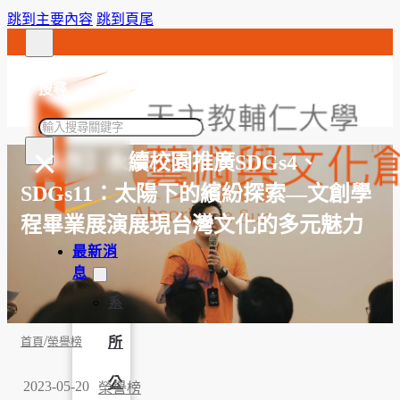
跳到主要內容
跳到頁尾
搜尋
搜
×
尋
【系所】永續校園推廣SDGs4、
SDGs11：太陽下的繽紛探索—文創學
程畢業展演展現台灣文化的多元魅力
最新消
息
系
/
所
首頁
榮譽榜
公
2023-05-20
榮譽榜