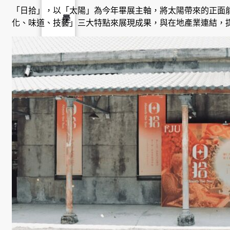
「日拾」，以「太陽」為今年畢展主軸，將太陽帶來的正面
學
化、味道、技藝」三大特點來展現成果，與在地產業連結，
社
會
責
任
USR
專
區
學
生