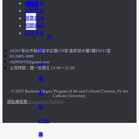
成果發表
集錦
活動集錦
規章表格
相關連結
募款專區
大
學
24205 新北市新莊區中正路510號 進修部大樓2樓ES213室
02-2905-3899
c0j992010@gmail.com
社
上班時間：週一至週五 15:00～22:00
會
© 2023 Bachelor Degree Program of Art and Cultural Creation, Fu Jen
責
Catholic University.
隱私權政策
Designed by PAIDIGI
任
USR
專