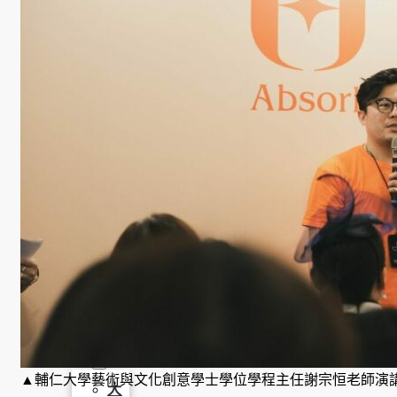
學
金
學程簡
介
師資陣
容
課程資
訊
招生資
訊
成果發
表
活動集
錦
▲
輔仁大學藝術與文化創意學士學位學程主任謝宗恒老師演
大