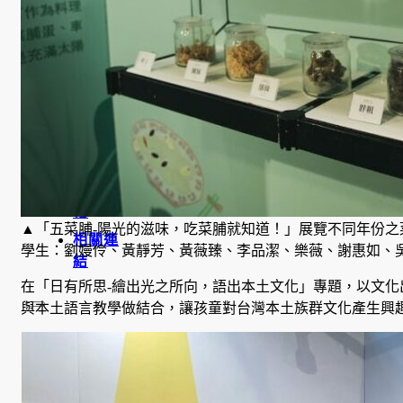
訪
談
照
片
規章表
格
▲
「五菜脯-陽光的滋味，吃菜脯就知道！」展覽不同年份之
相關連
學生：劉嫚伶、黃靜芳、黃薇臻、李品潔、樂薇、謝惠如、
結
在「日有所思-繪出光之所向，語出本土文化」專題，以文
與本土語言教學做結合，讓孩童對台灣本土族群文化產生興
最新