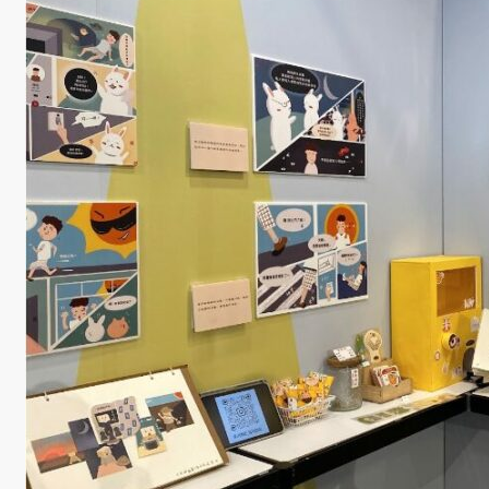
消息
系
所
公
告
招
生
活
動