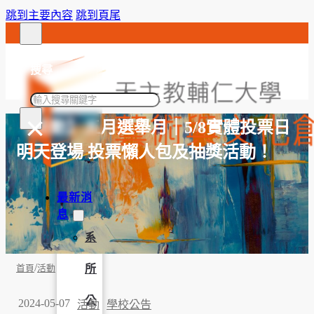
跳到主要內容
跳到頁尾
搜尋
搜
×
尋
【活動】五月選舉月｜5/8實體投票日
明天登場 投票懶人包及抽獎活動！
最新消
息
系
/
所
首頁
活動
公
2024-05-07
活動
學校公告