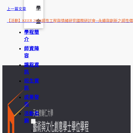
學
上一篇文章
【活動】KEER 2024感性工程與情緒研究國際研討會─永續與創新之感性
金
學程簡
介
師資陣
容
課程資
訊
招生資
訊
成果發
表
活動集
錦
大