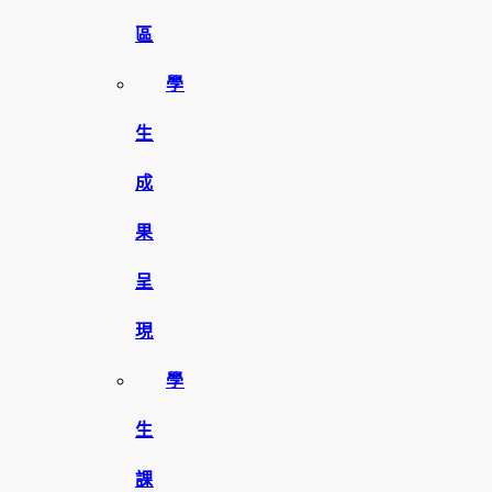
區
學
生
成
果
呈
現
學
生
課