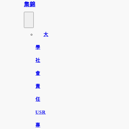
集錦
大
學
社
會
責
任
USR
專