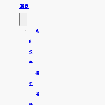
消息
系
所
公
告
招
生
活
動