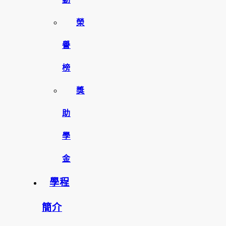
榮
譽
榜
獎
助
學
金
學程
簡介