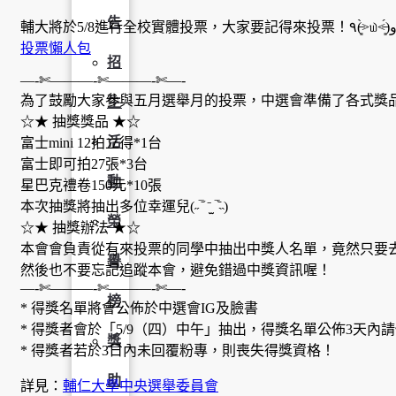
告
輔大將於5/8進行全校實體投票，大家要記得來投票！٩(˃̶͈̀௰˂
投票懶人包
招
—-✄———-✄———-✄—-
為了鼓勵大家參與五月選舉月的投票，中選會準備了各式獎品等著大家來
生
☆★ 抽獎獎品 ★☆
活
富士mini 12拍立得*1台
富士即可拍27張*3台
動
星巴克禮卷150元*10張
本次抽獎將抽出多位幸運兒(˶‾᷄ ⁻̫ ‾᷅˵)
榮
☆★ 抽獎辦法 ★☆
本會會負責從有來投票的同學中抽出中獎人名單，竟然只要
譽
然後也不要忘記追蹤本會，避免錯過中獎資訊喔！
—-✄———-✄———-✄—-
榜
* 得獎名單將會公佈於中選會IG及臉書
* 得獎者會於「5/9（四）中午」抽出，得獎名單公佈3天內
獎
* 得獎者若於3日內未回覆粉專，則喪失得獎資格！
助
詳見：
輔仁大學中央選舉委員會