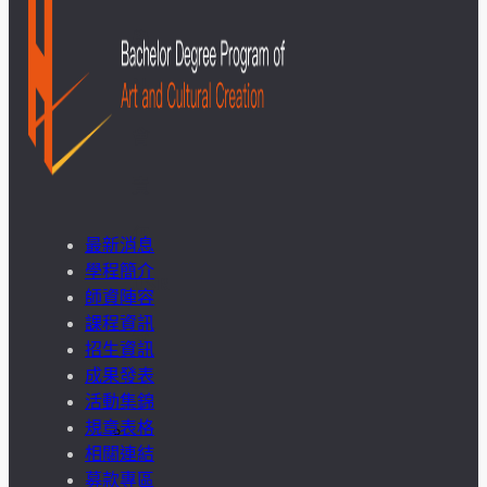
學
社
會
責
任
最新消息
學程簡介
USR
師資陣容
課程資訊
專
招生資訊
成果發表
區
活動集錦
規章表格
學
相關連結
生
募款專區