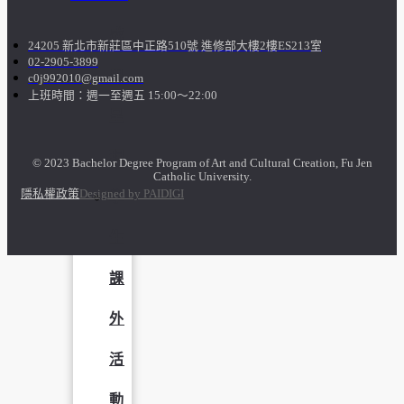
成
24205 新北市新莊區中正路510號 進修部大樓2樓ES213室
02-2905-3899
果
c0j992010@gmail.com
上班時間：週一至週五 15:00～22:00
呈
現
© 2023 Bachelor Degree Program of Art and Cultural Creation, Fu Jen
Catholic University.
隱私權政策
Designed by PAIDIGI
學
生
課
外
活
動